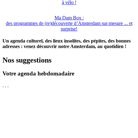
à vélo !
Ma Dam Box :
des programmes de (re)découverte d’Amsterdam sur-mesure ... et
surprise!
Un agenda culturel, des lieux insolites, des pépites, des bonnes
adresses : venez découvrir notre Amsterdam, au quotidien !
Nos suggestions
Votre agenda hebdomadaire
. . .
Nos suggestions du mois : Décembre 2023
Suggestions de la Semaine du 12 au 18
Suggestions de la Semaine 5 au 11 mars
mars
décembre 9, 2023
mars 5, 2020
mars 12, 2020